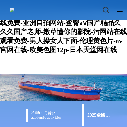
成人精品视频-狠狠的日-色爱天堂-奇米第
四色777-国内外成人免费视频-欧美日韩在
线免费-亚洲自拍网站-蜜臀aⅴ国产精品久
久久国产老师-嫩草懂你的影院-污网站在线
观看免费-男人操女人下面-伦理黄色片-av
官网在线-欧美色图12p-日本天堂网在线
科學(xué)普及
2025全國艦船及航海知識競賽
academic activities