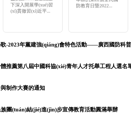
下深入開展學(xué)習
防教育日暨2022...
(xí)貫徹習(xí)近平...
(jié)歌-2023年黨建強(qiáng)會特色活動——廣西國防科
lián)合體推薦第八屆中國科協(xié)青年人才托舉工程人選名
)計與制作大賽的通知
tuán)結(jié)進(jìn)步宣傳教育活動圓滿舉辦