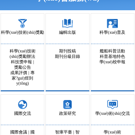
科學(xué)技術(shù)獎勵
編輯出版
科學(xué)普及
科學(xué)技術
期刊投稿
艦船科普活動
(shù)獎勵辦法
期刊分級目錄
科普基地特色
科技獎申報
|
學(xué)校申報
獎勵公告
成果評價
|
專
家?guī)煜到
y(tǒng)
國際交流
政策研究
學(xué)術(shù)交流
國際會議
|
國
智庫平臺
|
智
學(xué)術