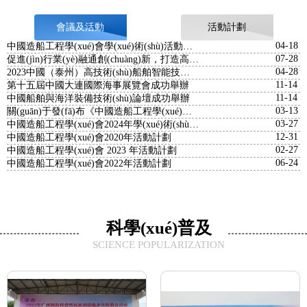
會議及活動
活動計劃
04-18
中國造船工程學(xué)會學(xué)術(shù)活動管理辦法（試行）
07-28
促進(jìn)行業(yè)融通創(chuàng)新，打造高質(zhì)量發(fā)展“藍(lán)色引擎”
04-28
2023中國（泰州）高技術(shù)船舶智能技術(shù)創(chuàng)新發(fā)展大會成功召開
11-14
第十五屆中國大連國際海事展覽會成功舉辦
11-14
中國船舶與海洋裝備技術(shù)論壇成功舉辦
03-13
關(guān)于發(fā)布《中國造船工程學(xué)會2025年學(xué)術(shù)活動計劃》的公告
03-27
中國造船工程學(xué)會2024年學(xué)術(shù)活動計劃
12-31
中國造船工程學(xué)會2020年活動計劃
02-27
中國造船工程學(xué)會 2023 年活動計劃
06-24
中國造船工程學(xué)會2022年活動計劃
科學(xué)普及
SCIENCE POPULARIZATION