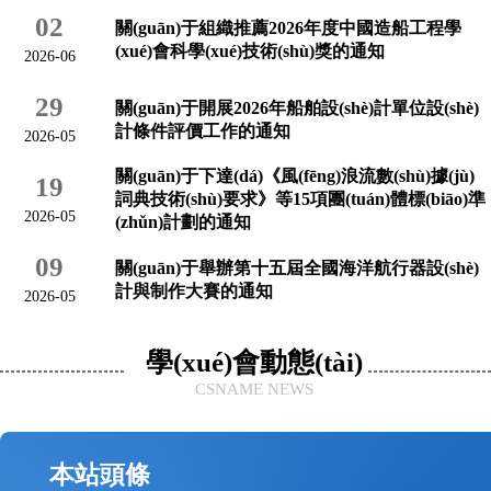
02
關(guān)于組織推薦2026年度中國造船工程學
(xué)會科學(xué)技術(shù)獎的通知
2026-06
29
關(guān)于開展2026年船舶設(shè)計單位設(shè)
計條件評價工作的通知
2026-05
關(guān)于下達(dá)《風(fēng)浪流數(shù)據(jù)
19
詞典技術(shù)要求》等15項團(tuán)體標(biāo)準
2026-05
(zhǔn)計劃的通知
09
關(guān)于舉辦第十五屆全國海洋航行器設(shè)
計與制作大賽的通知
2026-05
學(xué)會動態(tài)
CSNAME NEWS
本站頭條