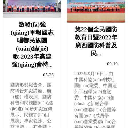
激發(fā)強
第22個全民國防
(qiáng)軍報國志
教育日暨2022年
唱響民族團
廣西國防科普及
(tuán)結(jié)
民...
歌-2023年黨建
強(qiáng)會特...
09-19
2022年9月16日，由
05-26
中國科協(xié)科技社
國防形勢報告會、國
團(tuán)黨委、中國造
防科普知識講座、航
船工程學(xué)會黨
（船）模表演、國防
委、中國科協(xié)創
科普和民族團(tuán)結
(chuàng)新融合學
(jié)進(jìn)步知識宣傳
(xué)會聯(lián)合體等
展示、民族節(jié)目
有關(guān)成員學
展演、專家義診、公
(xué)會黨委聯(lián)合
益捐贈……在全國上
舉辦的第22個全民國