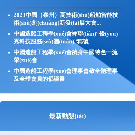
2023中國（泰州）高技術(shù)船舶智能技
術(shù)創(chuàng)新發(fā)展大會...
中國造船工程學(xué)會蟬聯(lián)“優(yōu)
秀科技服務(wù)團(tuán)”稱號
中國造船工程學(xué)會躋身中國特色一流
學(xué)會
中國造船工程學(xué)會理事會致全體理事
及全體會員的倡議書
最新動態(tài)