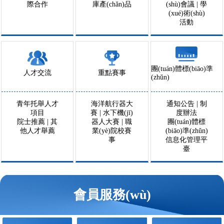
際合作
庫產(chǎn)品
(shù)會議
|
學
(xué)術(shù)
活動
團(tuán)體標(biāo)準
人才交流
重點賽事
(zhǔn)
青年托舉人才
海洋航行器大
通知公告
|
制
項目
賽
|
水下機(jī)
度辦法
院士推薦
|
其
器人大賽
|
職
團(tuán)體標
他人才舉薦
業(yè)院校賽
(biāo)準(zhǔn)
事
信息化管理平
臺
會員服務(wù)